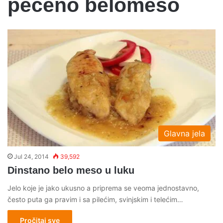
peceno belomeso
Glavna jela
Jul 24, 2014
39,592
Dinstano belo meso u luku
Jelo koje je jako ukusno a priprema se veoma jednostavno,
često puta ga pravim i sa pilećim, svinjskim i telećim…
Pročitaj sve