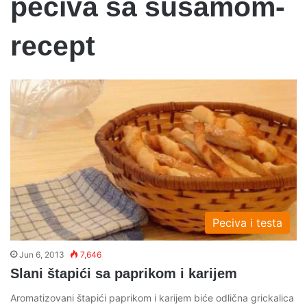
peciva sa susamom-
recept
Peciva i testa
Jun 6, 2013
7,646
Slani štapići sa paprikom i karijem
Aromatizovani štapići paprikom i karijem biće odlična grickalica