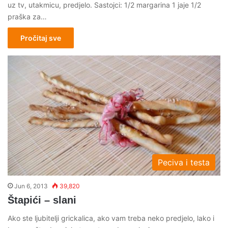
uz tv, utakmicu, predjelo. Sastojci: 1/2 margarina 1 jaje 1/2
praška za…
Pročitaj sve
Peciva i testa
Jun 6, 2013
39,820
Štapići – slani
Ako ste ljubitelji grickalica, ako vam treba neko predjelo, lako i