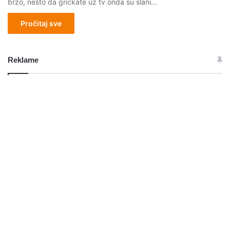
brzo, nešto da grickate uz tv onda su slani…
Pročitaj sve
Reklame