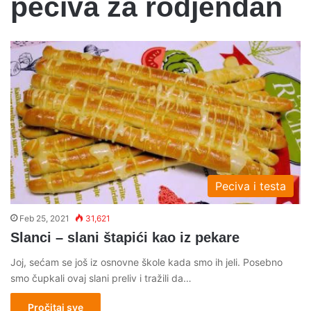
peciva za rodjendan
Peciva i testa
Feb 25, 2021
31,621
Slanci – slani štapići kao iz pekare
Joj, sećam se još iz osnovne škole kada smo ih jeli. Posebno
smo čupkali ovaj slani preliv i tražili da…
Pročitaj sve