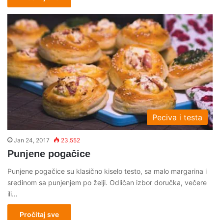
Peciva i testa
Jan 24, 2017
23,552
Punjene pogačice
Punjene pogačice su klasično kiselo testo, sa malo margarina i
sredinom sa punjenjem po želji. Odličan izbor doručka, večere
ili…
Pročitaj sve