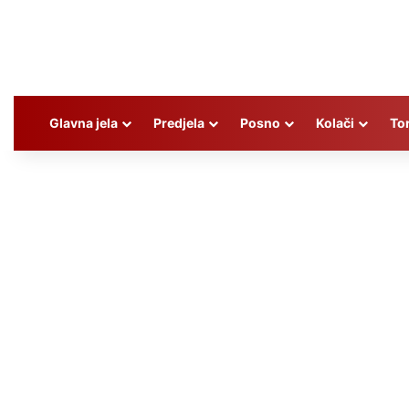
Glavna jela
Predjela
Posno
Kolači
To