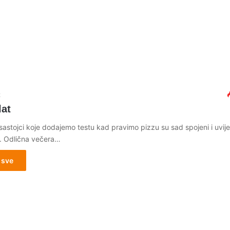
2
lat
 sastojci koje dodajemo testu kad pravimo pizzu su sad spojeni i uvije
u. Odlična večera…
 sve