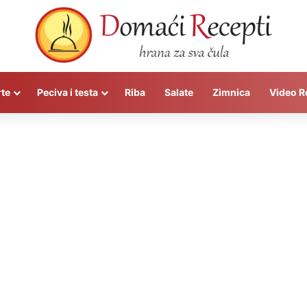
rte
Peciva i testa
Riba
Salate
Zimnica
Video R