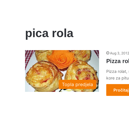
pica rola
Aug 3, 201
Pizza ro
Pizza rolat,
kore za pit
Topla predjela
Pročitaj