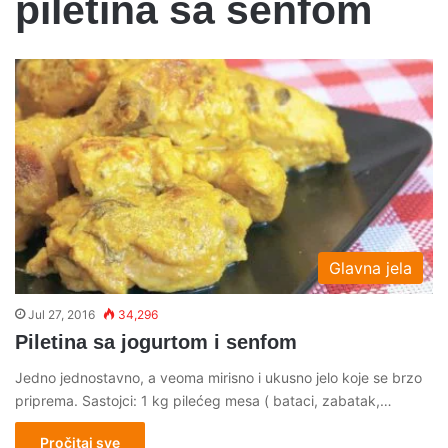
piletina sa senfom
Glavna jela
Jul 27, 2016
34,296
Piletina sa jogurtom i senfom
Jedno jednostavno, a veoma mirisno i ukusno jelo koje se brzo
priprema. Sastojci: 1 kg pilećeg mesa ( bataci, zabatak,…
Pročitaj sve