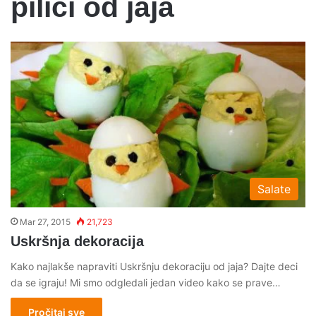
pilici od jaja
Salate
Mar 27, 2015
21,723
Uskršnja dekoracija
Kako najlakše napraviti Uskršnju dekoraciju od jaja? Dajte deci
da se igraju! Mi smo odgledali jedan video kako se prave…
Pročitaj sve