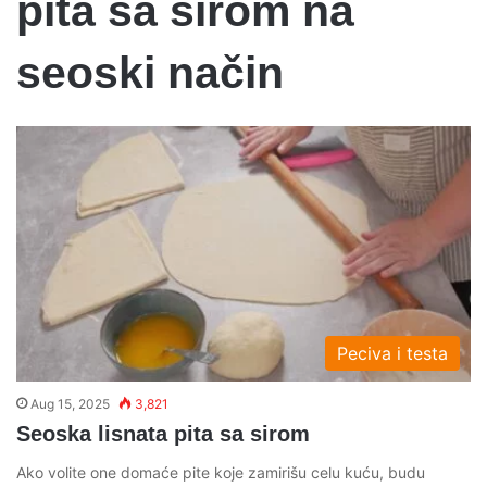
pita sa sirom na
seoski način
Peciva i testa
Aug 15, 2025
3,821
Seoska lisnata pita sa sirom
Ako volite one domaće pite koje zamirišu celu kuću, budu