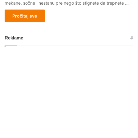
mekane, sočne i nestanu pre nego što stignete da trepnete …
Pročitaj sve
Reklame