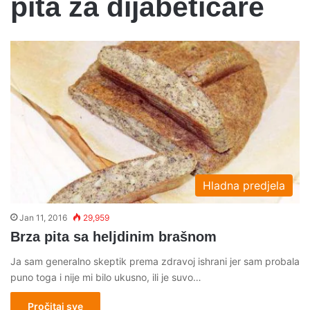
pita za dijabeticare
Hladna predjela
Jan 11, 2016
29,959
Brza pita sa heljdinim brašnom
Ja sam generalno skeptik prema zdravoj ishrani jer sam probala
puno toga i nije mi bilo ukusno, ili je suvo…
Pročitaj sve