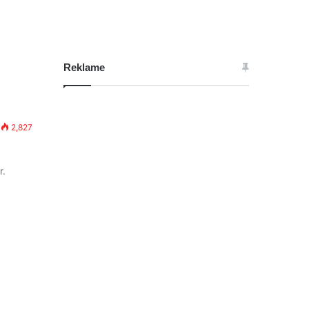
Reklame
2,827
r.