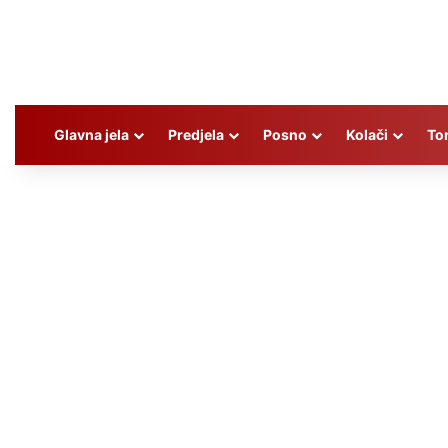
Glavna jela
Predjela
Posno
Kolači
To