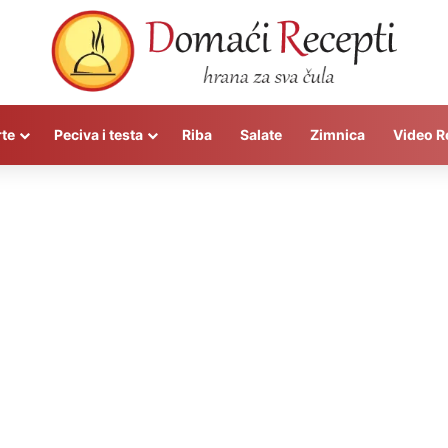
rte
Peciva i testa
Riba
Salate
Zimnica
Video R