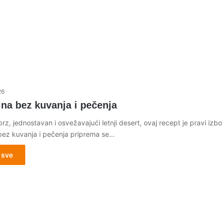
26
na bez kuvanja i pečenja
brz, jednostavan i osvežavajući letnji desert, ovaj recept je pravi izbo
bez kuvanja i pečenja priprema se…
 sve