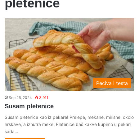
pletenice
Peciva i testa
Sep 26, 2024
3,911
Susam pletenice
Susam pletenice kao iz pekare! Prelepe, mekane, mirisne, okolo
hrskave, a iznutra meke. Pletenice baš kakve kupimo u pekari
sada…