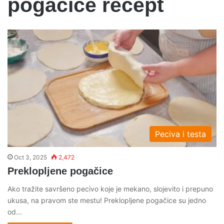
pogačice recept
Peciva i testa
Oct 3, 2025
2,472
Preklopljene pogačice
Ako tražite savršeno pecivo koje je mekano, slojevito i prepuno
ukusa, na pravom ste mestu! Preklopljene pogačice su jedno
od…