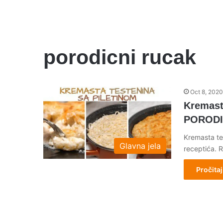
porodicni rucak
Oct 8, 2020
Kremast
PORODI
Kremasta te
Glavna jela
receptića. 
Pročitaj