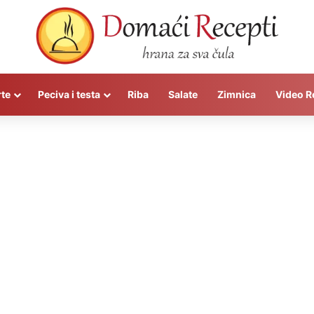
rte
Peciva i testa
Riba
Salate
Zimnica
Video R