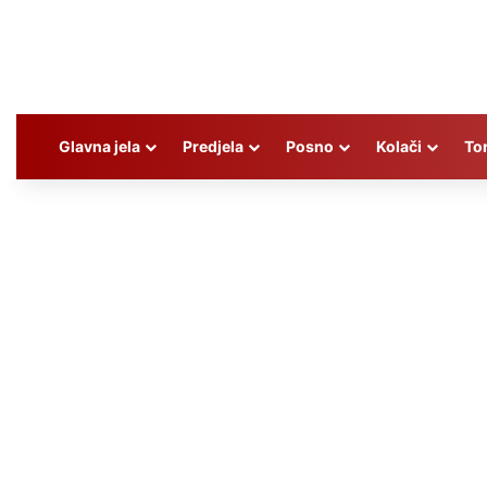
Glavna jela
Predjela
Posno
Kolači
To