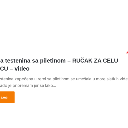
a testenina sa piletinom – RUČAK ZA CELU
CU – video
stenina zapečena u rerni sa piletinom se umešala u more slatkih vid
Rado je pripremam jer se lako…
 sve