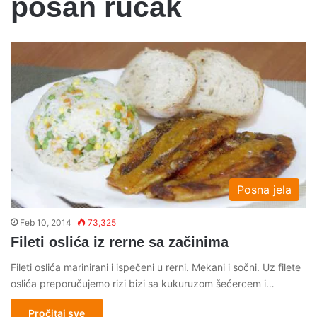
posan rucak
Posna jela
Feb 10, 2014
73,325
Fileti oslića iz rerne sa začinima
Fileti oslića marinirani i ispečeni u rerni. Mekani i sočni. Uz filete
oslića preporučujemo rizi bizi sa kukuruzom šećercem i…
Pročitaj sve