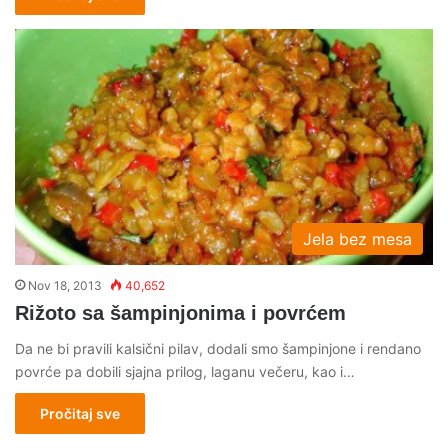
Jela bez mesa
Nov 18, 2013
40,652
Rižoto sa šampinjonima i povrćem
Da ne bi pravili kalsični pilav, dodali smo šampinjone i rendano
povrće pa dobili sjajna prilog, laganu večeru, kao i…
Pročitaj sve