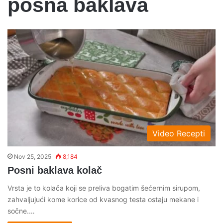
posna baklava
Video Recepti
Nov 25, 2025
8,184
Posni baklava kolač
Vrsta je to kolača koji se preliva bogatim šećernim sirupom,
zahvaljujući kome korice od kvasnog testa ostaju mekane i
sočne.…