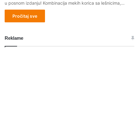
u posnom izdanju! Kombinacija mekih korica sa lešnicima,…
Pročitaj sve
Reklame