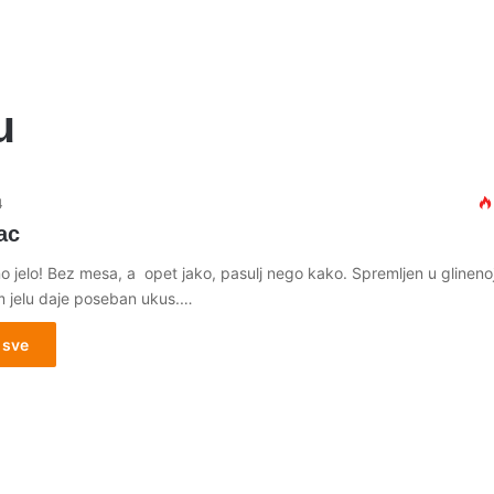
u
4
ac
o jelo! Bez mesa, a opet jako, pasulj nego kako. Spremljen u glineno
 jelu daje poseban ukus.…
 sve