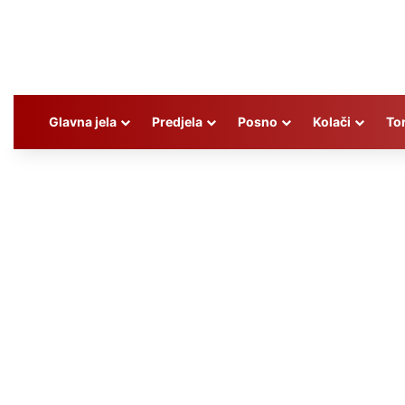
Glavna jela
Predjela
Posno
Kolači
To