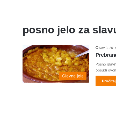
posno jelo za slav
Nov 3, 201
Prebran
Posno glavn
posudi ovom
Glavna jela
Pročitaj