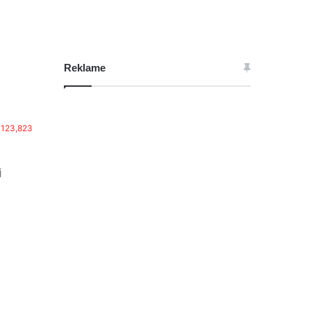
Reklame
123,823
j