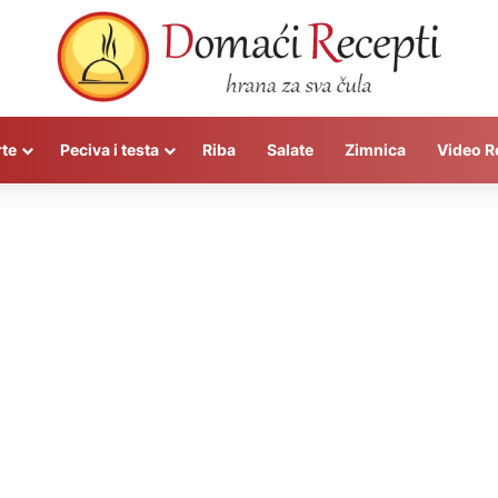
rte
Peciva i testa
Riba
Salate
Zimnica
Video R