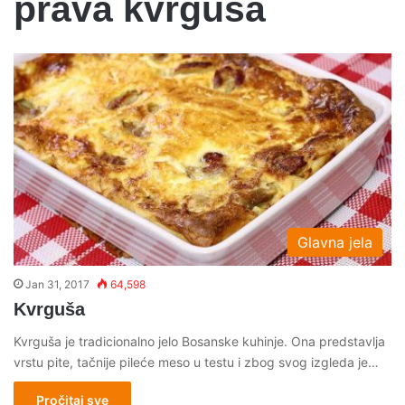
prava kvrgusa
Glavna jela
Jan 31, 2017
64,598
Kvrguša
Kvrguša je tradicionalno jelo Bosanske kuhinje. Ona predstavlja
vrstu pite, tačnije pileće meso u testu i zbog svog izgleda je…
Pročitaj sve