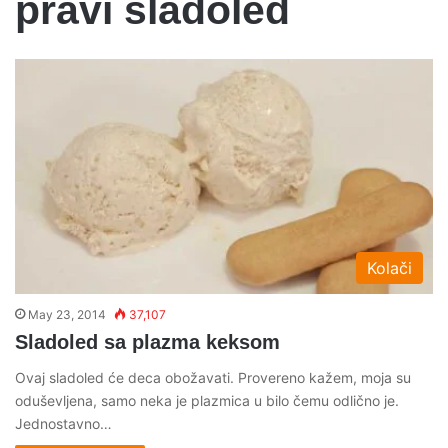
pravi sladoled
Kolači
May 23, 2014
37,107
Sladoled sa plazma keksom
Ovaj sladoled će deca obožavati. Provereno kažem, moja su
oduševljena, samo neka je plazmica u bilo čemu odlično je.
Jednostavno…