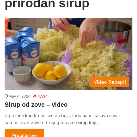
prirodan sirup
Video Recepti
May 4, 2024
4,594
Sirup od zove – video
U proleće kad krene sve da buja, tada nam stasava i ovaj
čarobni cvet zove od kojeg pravimo sirup koji…
Pročitaj sve