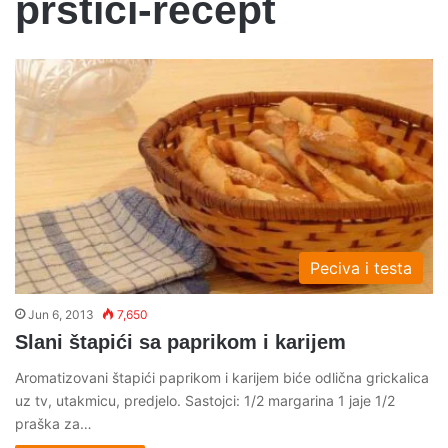
prstici-recept
Peciva i testa
Jun 6, 2013
7,650
Slani štapići sa paprikom i karijem
Aromatizovani štapići paprikom i karijem biće odlična grickalica
uz tv, utakmicu, predjelo. Sastojci: 1/2 margarina 1 jaje 1/2
praška za…