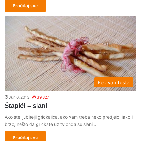
Pročitaj sve
Peciva i testa
Jun 6, 2013
39,827
Štapići – slani
Ako ste ljubitelji grickalica, ako vam treba neko predjelo, lako i
brzo, nešto da grickate uz tv onda su slani…
Pročitaj sve