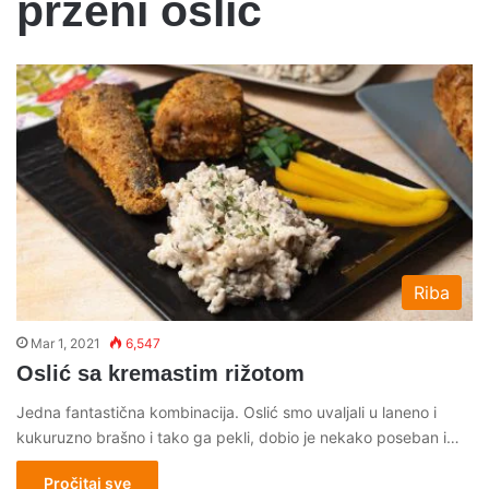
przeni oslic
Riba
Mar 1, 2021
6,547
Oslić sa kremastim rižotom
Jedna fantastična kombinacija. Oslić smo uvaljali u laneno i
kukuruzno brašno i tako ga pekli, dobio je nekako poseban i…
Pročitaj sve