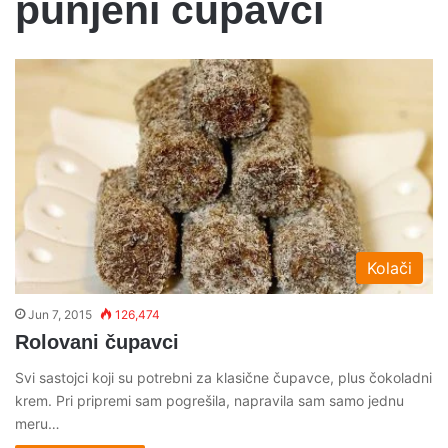
punjeni cupavci
Kolači
Jun 7, 2015
126,474
Rolovani čupavci
Svi sastojci koji su potrebni za klasične čupavce, plus čokoladni
krem. Pri pripremi sam pogrešila, napravila sam samo jednu
meru…