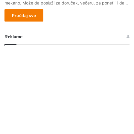
mekano. Može da posluži za doručak, večeru, za poneti ili da…
Pročitaj sve
Reklame