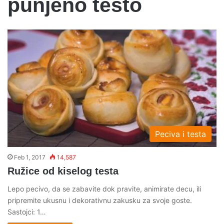
punjeno testo
Peciva i testa
Feb 1, 2017
14,587
Ružice od kiselog testa
Lepo pecivo, da se zabavite dok pravite, animirate decu, ili
pripremite ukusnu i dekorativnu zakusku za svoje goste.
Sastojci: 1…