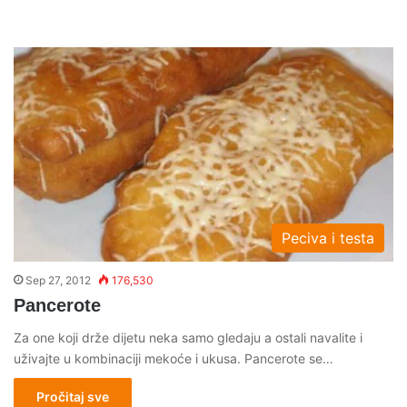
Peciva i testa
Sep 27, 2012
176,530
Pancerote
Za one koji drže dijetu neka samo gledaju a ostali navalite i
uživajte u kombinaciji mekoće i ukusa. Pancerote se…
Pročitaj sve