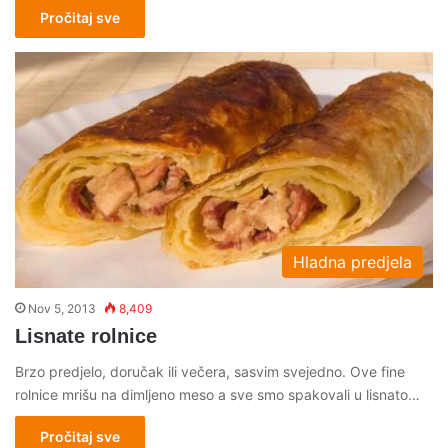
Pročitaj sve
Hladna predjela
Nov 5, 2013
8,409
Lisnate rolnice
Brzo predjelo, doručak ili večera, sasvim svejedno. Ove fine
rolnice mrišu na dimljeno meso a sve smo spakovali u lisnato…
Pročitaj sve