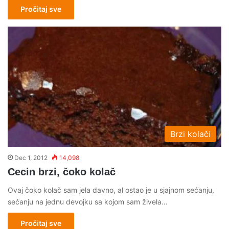
Pročitaj sve
Brzi kolači
Dec 1, 2012
14,098
Cecin brzi, čoko kolač
Ovaj čoko kolač sam jela davno, al ostao je u sjajnom sećanju,
sećanju na jednu devojku sa kojom sam živela…
Pročitaj sve