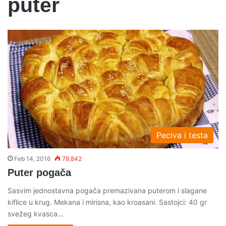
puter
Peciva i testa
Feb 14, 2016
79,842
Puter pogača
Sasvim jednostavna pogača premazivana puterom i slagane
kiflice u krug. Mekana i mirisna, kao kroasani. Sastojci: 40 gr
svežeg kvasca…