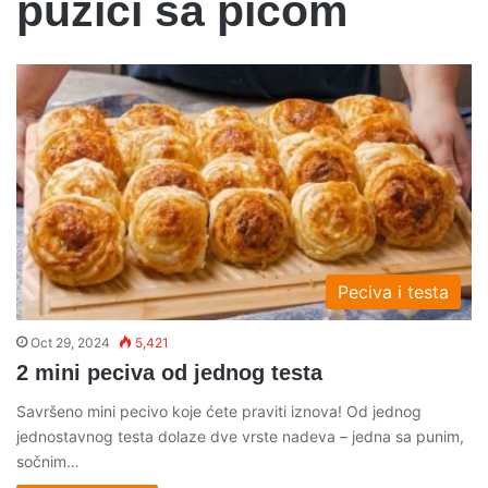
puzici sa picom
Peciva i testa
Oct 29, 2024
5,421
2 mini peciva od jednog testa
Savršeno mini pecivo koje ćete praviti iznova! Od jednog
jednostavnog testa dolaze dve vrste nadeva – jedna sa punim,
sočnim…