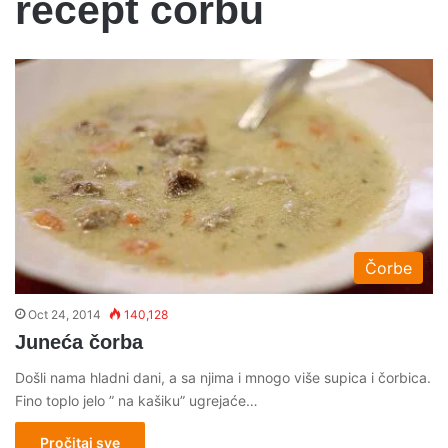
recept corbu
Čorbe
Oct 24, 2014
140,128
Juneća čorba
Došli nama hladni dani, a sa njima i mnogo više supica i čorbica.
Fino toplo jelo ” na kašiku” ugrejaće…
Pročitaj sve