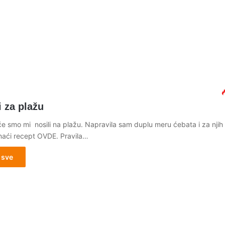
 za plažu
e smo mi nosili na plažu. Napravila sam duplu meru ćebata i za njih
aći recept OVDE. Pravila…
 sve