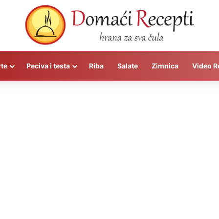
rte
Peciva i testa
Riba
Salate
Zimnica
Video R