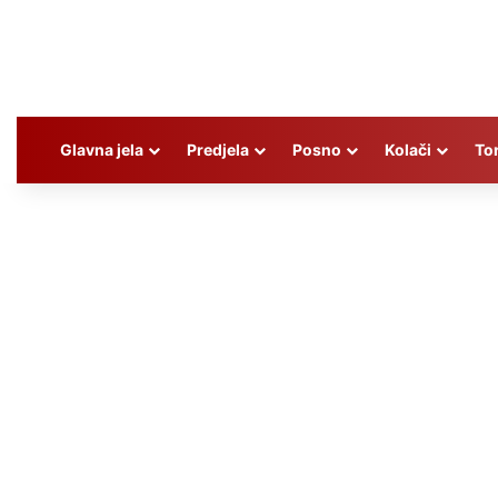
Glavna jela
Predjela
Posno
Kolači
To