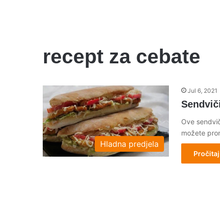
recept za cebate
Jul 6, 2021
Sendviči
Ove sendvič
možete pron
Hladna predjela
Pročitaj