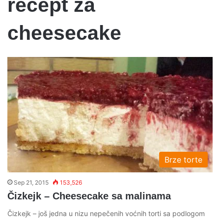
recept za
cheesecake
Brze torte
Sep 21, 2015
153,526
Čizkejk – Cheesecake sa malinama
Čizkejk – još jedna u nizu nepečenih voćnih torti sa podlogom