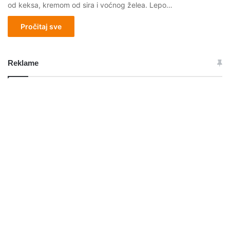
od keksa, kremom od sira i voćnog želea. Lepo…
Pročitaj sve
Reklame