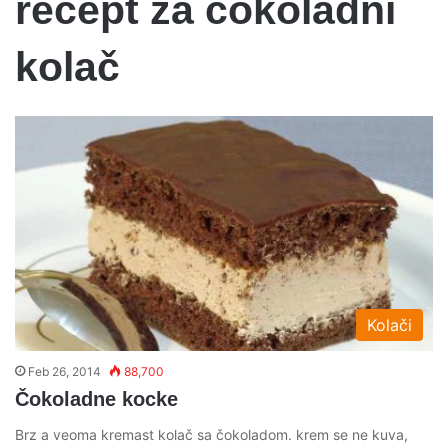
recept za čokoladni
kolač
Kolači
Feb 26, 2014
88,700
Čokoladne kocke
Brz a veoma kremast kolač sa čokoladom. krem se ne kuva,