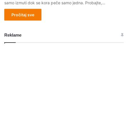
samo izmuti dok se kora peče samo jedna. Probajte,…
Pročitaj sve
Reklame