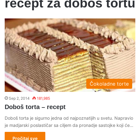
recept za dobos tortu
Čokoladne torte
Sep 2, 2014
181,985
Doboš torta – recept
Doboš torta je sigurno jedna od najpoznatijih u svetu. Napravio
je madjarski poslastičar sa ciljem da pronadje sastojke koji će…
Pročitaj sve