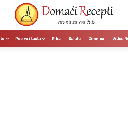
rte
Peciva i testa
Riba
Salate
Zimnica
Video R