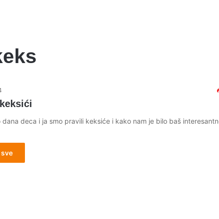
keks
4
keksići
 dana deca i ja smo pravili keksiće i kako nam je bilo baš interesantno
 sve