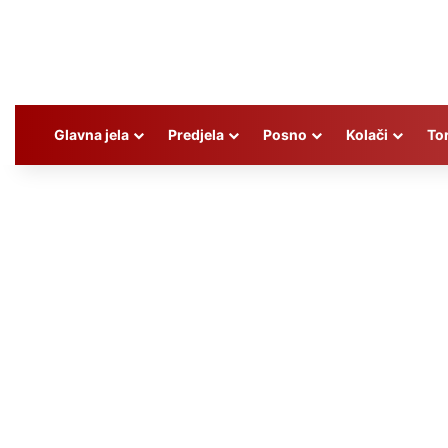
Glavna jela
Predjela
Posno
Kolači
To