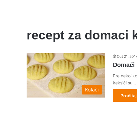
recept za domaci 
Oct 21, 201
Domaći 
Pre nekoliko
keksići su…
Kolači
Pročitaj