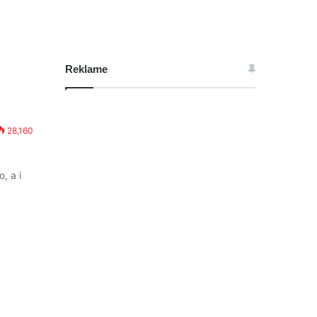
Reklame
28,160
, a i