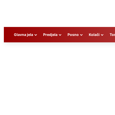
Glavna jela
Predjela
Posno
Kolači
To