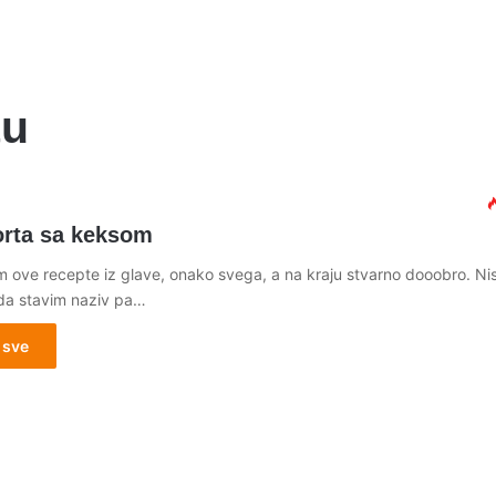
tu
orta sa keksom
im ove recepte iz glave, onako svega, a na kraju stvarno dooobro. N
da stavim naziv pa…
 sve