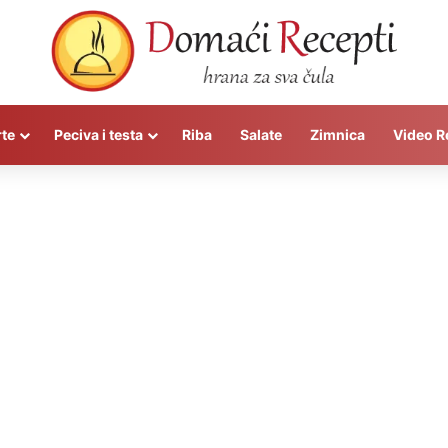
rte
Peciva i testa
Riba
Salate
Zimnica
Video R