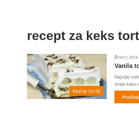
recept za keks tor
Oct 1, 2014
Vanila t
Najviše vol
znala kako 
Razne torte
Pročitaj