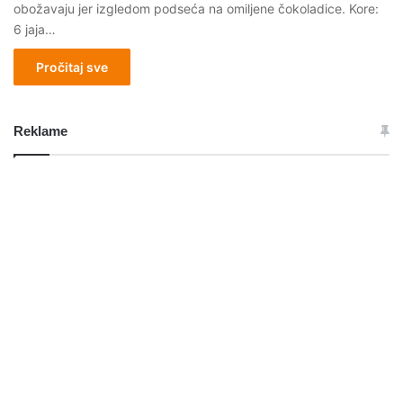
obožavaju jer izgledom podseća na omiljene čokoladice. Kore:
6 jaja…
Pročitaj sve
Reklame