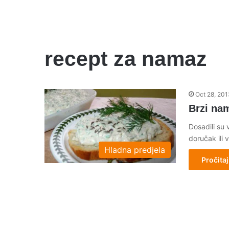
recept za namaz
Oct 28, 201
Brzi na
Dosadili su 
doručak ili
Hladna predjela
Pročitaj