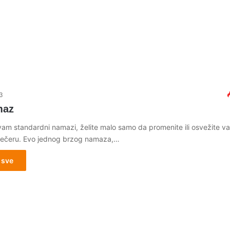
3
maz
vam standardni namazi, želite malo samo da promenite ili osvežite v
 večeru. Evo jednog brzog namaza,…
 sve