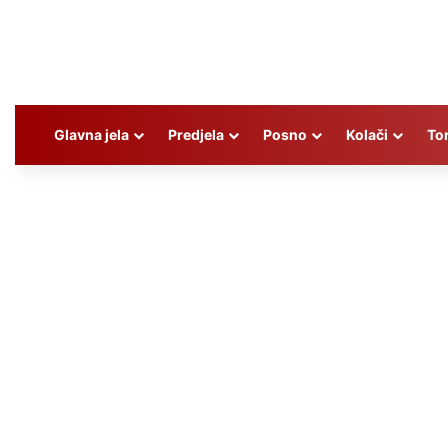
Glavna jela
Predjela
Posno
Kolači
To