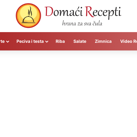
rte
Peciva i testa
Riba
Salate
Zimnica
Video R