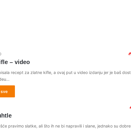
0
ifle – video
isala recept za zlatne kifle, a ovaj put u video izdanju jer je baš dos
ideu…
 sve
uhtle
šće pravimo slatke, ali što ih ne bi napravili i slane, jednako su dobre 