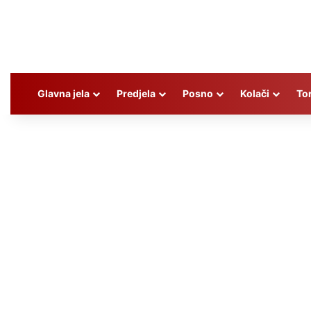
Glavna jela
Predjela
Posno
Kolači
To