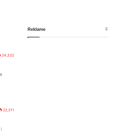
Reklame
24,332
ta
22,311
i