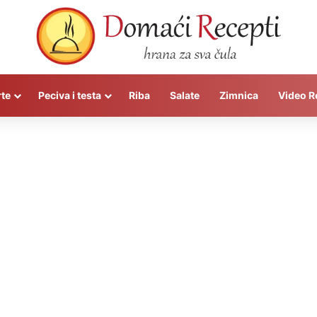
rte
Peciva i testa
Riba
Salate
Zimnica
Video R