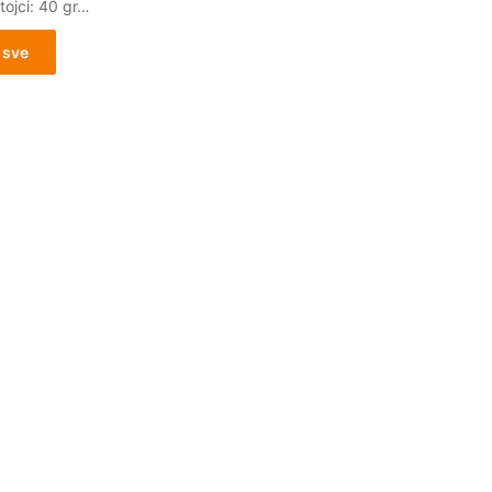
tojci: 40 gr…
 sve