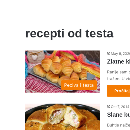
recepti od testa
May 9, 202
Zlatne k
Ranije sam p
tražen. U v
Peciva i testa
Pročitaj
Oct 7, 2014
Slane b
Buhtle najče