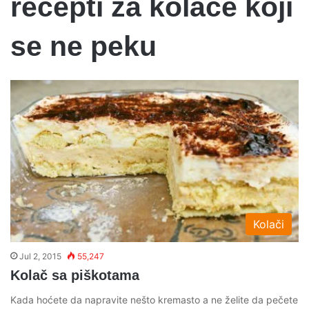
recepti za kolace koji
se ne peku
Kolači
Jul 2, 2015
55,247
Kolač sa piškotama
Kada hoćete da napravite nešto kremasto a ne želite da pečete