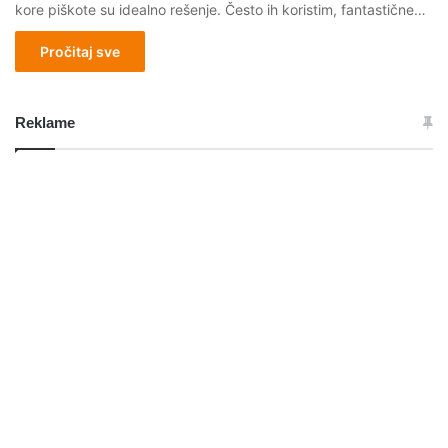
kore piškote su idealno rešenje. Često ih koristim, fantastične…
Pročitaj sve
Reklame