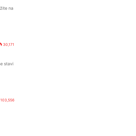
žite na
30,171
e stavi
103,556