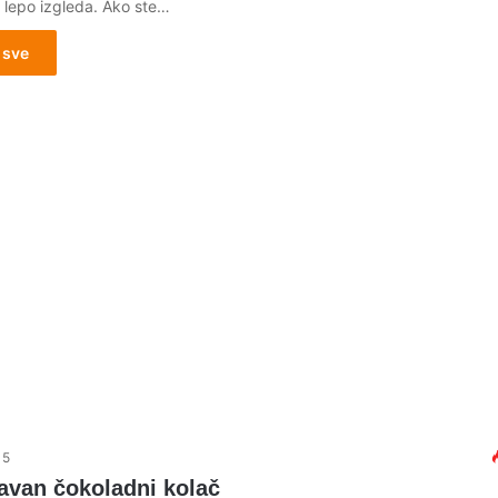
o lepo izgleda. Ako ste…
 sve
15
avan čokoladni kolač