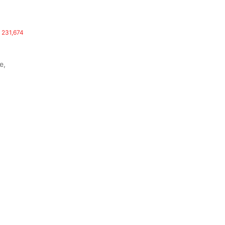
231,674
e,