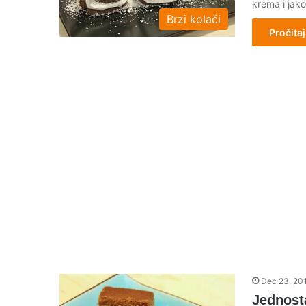
krema i jak
Brzi kolači
Pročitaj
Dec 23, 20
Jednost