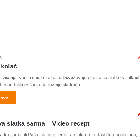
6
 kolač
 višanja, vanile i malo kokosa. Osvežavajuć kolač sa slatko kiselkas
taman toliko višanja da razbije slatkoću…
 sve
a slatka sarma – Video recept
atka sarma ili Paša lokum je jedna apsolutno fantastična poslastica, 