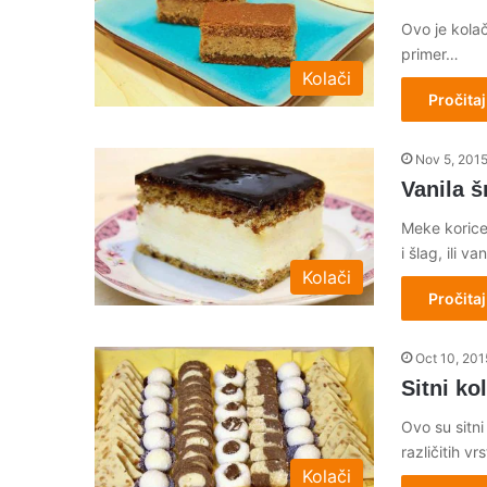
Ovo je kolač
primer…
Kolači
Pročitaj
Nov 5, 201
Vanila š
Meke korice
i šlag, ili va
Kolači
Pročitaj
Oct 10, 201
Sitni ko
Ovo su sitni
različitih 
Kolači