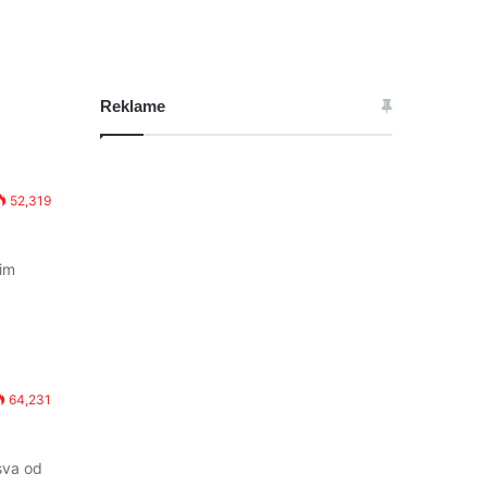
Reklame
52,319
tim
64,231
sva od