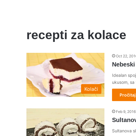
recepti za kolace
Oct 22, 201
Nebeski
Idealan spoj
ukusom, sa 
Kolači
Pročitaj
Feb 9, 2016
Sultanov
Sultanova sl