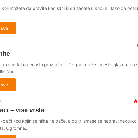
 koji možete da pravite kao sitni ili da sečete u kocke i tako da poslu
 sve
5
nite
 a krem tako penast i prozračan.. Odgore može umesto glazure da s
nilin šlag…
 sve
5
lači – više vrsta
 kolači kod kojih se ništa ne peče, a od tri smese se napravi nekoliko
vrsta. Ogromna…