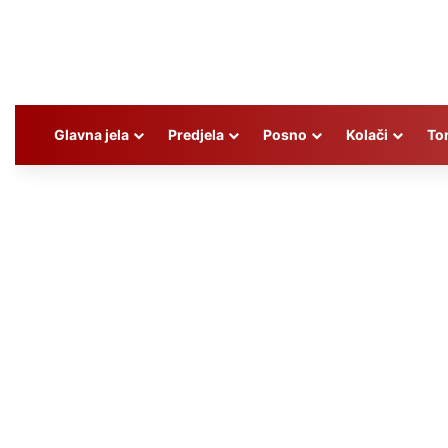
Glavna jela
Predjela
Posno
Kolači
To