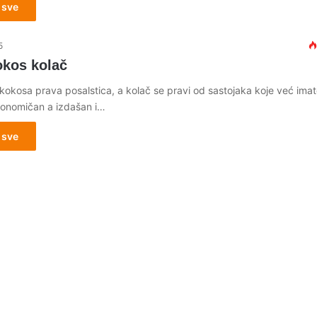
 sve
5
okos kolač
e kokosa prava posalstica, a kolač se pravi od sastojaka koje već imat
onomičan a izdašan i…
 sve