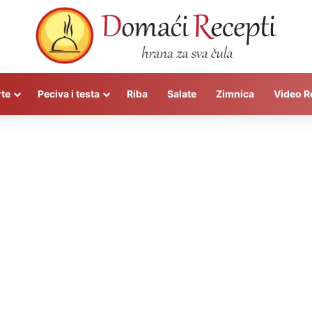
rte
Peciva i testa
Riba
Salate
Zimnica
Video R