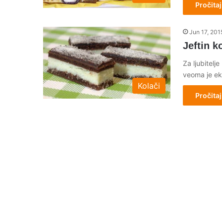
Pročitaj
Jun 17, 201
Jeftin k
Za ljubitelj
veoma je ek
Kolači
Pročitaj