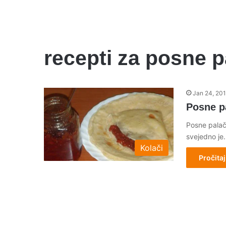
recepti za posne p
Jan 24, 20
Posne p
Posne palači
svejedno je.
Kolači
Pročitaj