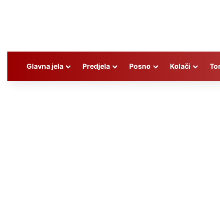
Glavna jela
Predjela
Posno
Kolači
To