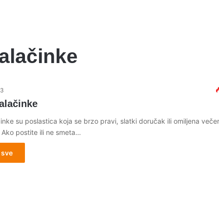
alačinke
13
alačinke
nke su poslastica koja se brzo pravi, slatki doručak ili omiljena veče
 Ako postite ili ne smeta…
 sve