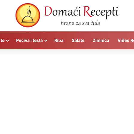
rte
Peciva i testa
Riba
Salate
Zimnica
Video R