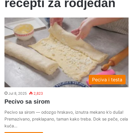
recepti za rodjedan
Peciva i testa
Jul 8, 2025
2,823
Pecivo sa sirom
Pecivo sa sirom — odozgo hrskavo, iznutra mekano k’o duša!
Premazivano, preklapano, taman kako treba. Dok se peče, cela
kuća…