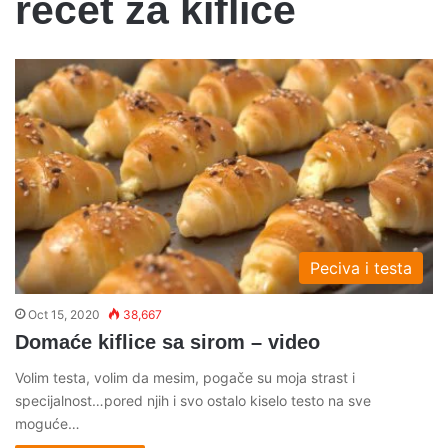
recet za kiflice
Peciva i testa
Oct 15, 2020
38,667
Domaće kiflice sa sirom – video
Volim testa, volim da mesim, pogače su moja strast i
specijalnost…pored njih i svo ostalo kiselo testo na sve
moguće…