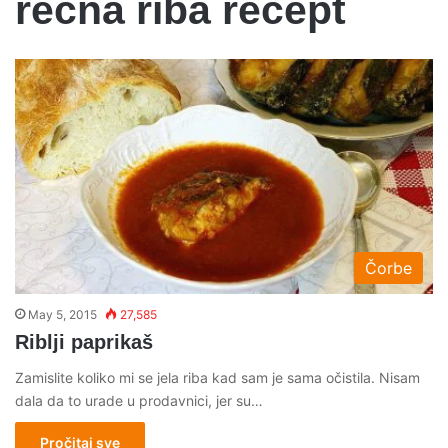
recna riba recept
Čorbe
May 5, 2015
27,585
Riblji paprikaš
Zamislite koliko mi se jela riba kad sam je sama očistila. Nisam
dala da to urade u prodavnici, jer su…
Pročitaj sve