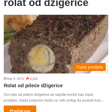
rolat od dzigerice
Topla predjela
Mar 4, 2013
4,222
Rolat od pileće džigerice
Ovo jelo od pileće džigerice se najviše koristi kao toplo
predjelo, mada potpuno može uz neki prilog da posluži kao…
Pročitaj sve