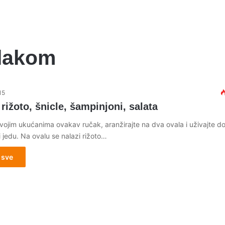
vlakom
15
rižoto, šnicle, šampinjoni, salata
svojim ukućanima ovakav ručak, aranžirajte na dva ovala i uživajte d
 jedu. Na ovalu se nalazi rižoto…
 sve