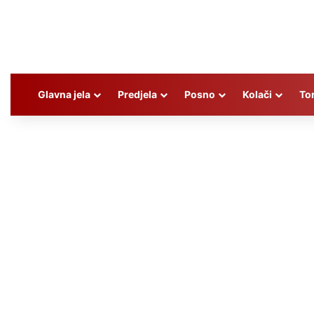
Glavna jela
Predjela
Posno
Kolači
To