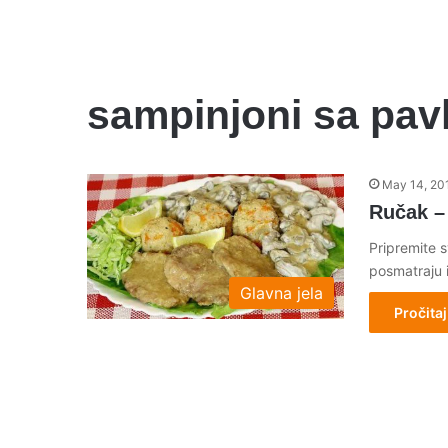
sampinjoni sa pa
May 14, 20
Ručak – 
Pripremite 
posmatraju i
Glavna jela
Pročitaj