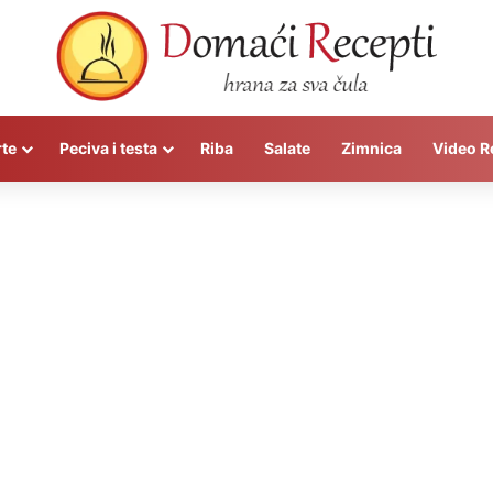
rte
Peciva i testa
Riba
Salate
Zimnica
Video R