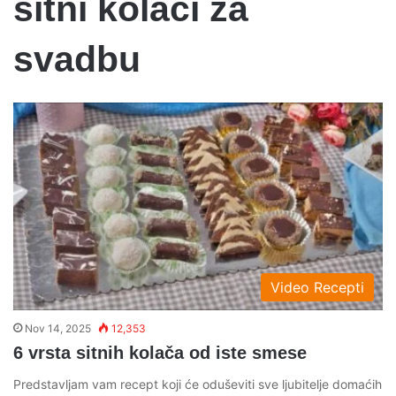
sitni kolači za
svadbu
Video Recepti
Nov 14, 2025
12,353
6 vrsta sitnih kolača od iste smese
Predstavljam vam recept koji će oduševiti sve ljubitelje domaćih