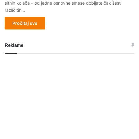
sitnih kolača – od jedne osnovne smese dobijate čak šest
različitih…
Pročitaj sve
Reklame