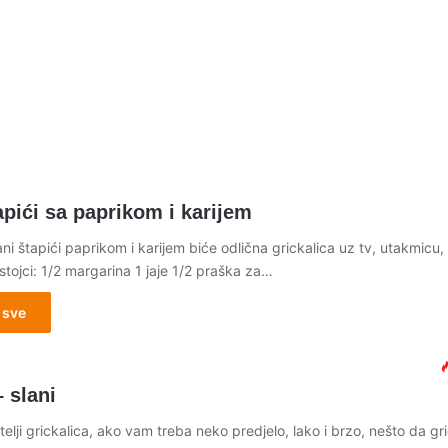
apići sa paprikom i karijem
i štapići paprikom i karijem biće odlična grickalica uz tv, utakmicu,
stojci: 1/2 margarina 1 jaje 1/2 praška za…
 sve
– slani
itelji grickalica, ako vam treba neko predjelo, lako i brzo, nešto da gr