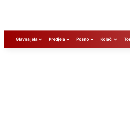
Glavna jela
Predjela
Posno
Kolači
To