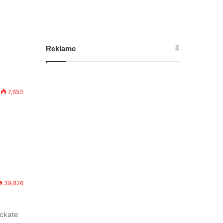
Reklame
7,650
39,826
ickate