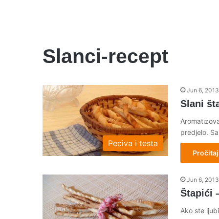
Slanci-recept
Jun 6, 2013
Slani št
Aromatizovan
predjelo. Sa
Peciva i testa
Pročitaj
Jun 6, 2013
Štapići 
Ako ste ljub