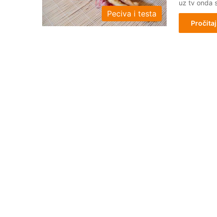
uz tv onda 
Peciva i testa
Pročitaj