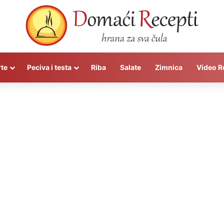
rte
Peciva i testa
Riba
Salate
Zimnica
Video R