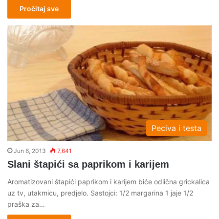
Pročitaj sve
Peciva i testa
Jun 6, 2013
7,641
Slani štapići sa paprikom i karijem
Aromatizovani štapići paprikom i karijem biće odlična grickalica
uz tv, utakmicu, predjelo. Sastojci: 1/2 margarina 1 jaje 1/2
praška za…