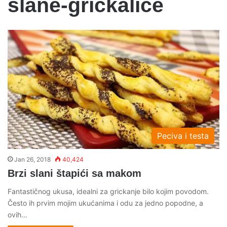
slane-grickalice
Peciva i testa
Jan 26, 2018
40,424
Brzi slani štapići sa makom
Fantastičnog ukusa, idealni za grickanje bilo kojim povodom.
Često ih prvim mojim ukućanima i odu za jedno popodne, a
ovih…