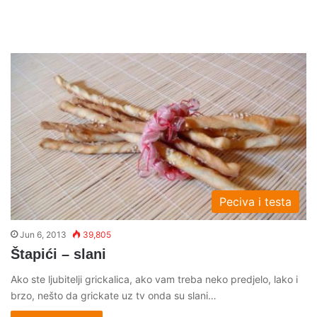
Peciva i testa
Jun 6, 2013
39,805
Štapići – slani
Ako ste ljubitelji grickalica, ako vam treba neko predjelo, lako i
brzo, nešto da grickate uz tv onda su slani…