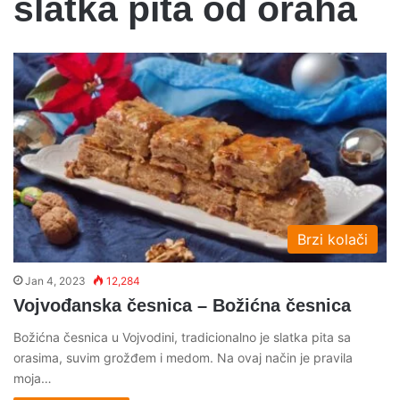
slatka pita od oraha
Brzi kolači
Jan 4, 2023
12,284
Vojvođanska česnica – Božićna česnica
Božićna česnica u Vojvodini, tradicionalno je slatka pita sa
orasima, suvim grožđem i medom. Na ovaj način je pravila
moja…