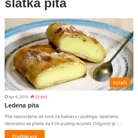
slatka pita
Kolači
Apr 6, 2015
23,642
Ledena pita
Pita napravljena od kora za baklavu i pudinga, ispečena.
Verovatno se pitate da li će puding iscureti. Odgovor je :…
Pročitaj sve