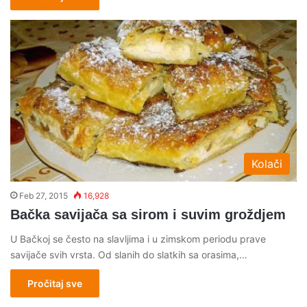
Kolači
Feb 27, 2015
16,928
Bačka savijača sa sirom i suvim groždjem
U Bačkoj se često na slavljima i u zimskom periodu prave
savijače svih vrsta. Od slanih do slatkih sa orasima,…
Pročitaj sve