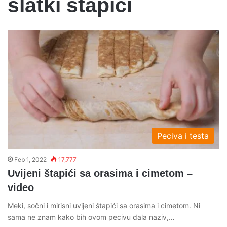
slatki stapici
Peciva i testa
Feb 1, 2022
17,777
Uvijeni štapići sa orasima i cimetom –
video
Meki, sočni i mirisni uvijeni štapići sa orasima i cimetom. Ni
sama ne znam kako bih ovom pecivu dala naziv,…